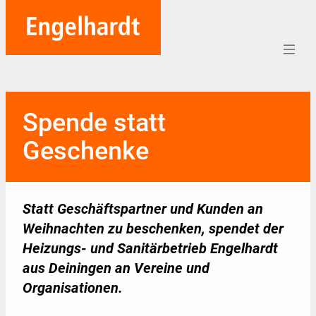
Home
Spende statt
Aufträge
Geschenke
Unternehmen
Referenzen
Statt Geschäftspartner und Kunden an
Team
Weihnachten zu beschenken, spendet der
Heizungs- und Sanitärbetrieb Engelhardt
Karriere
aus Deiningen an Vereine und
Soziales
Organisationen.
Blog