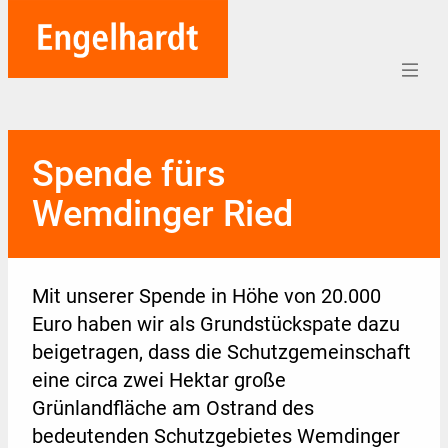
Home
Spende fürs
Aufträge
Wemdinger Ried
Unternehmen
Referenzen
Mit unserer Spende in Höhe von 20.000
Team
Euro haben wir als Grundstückspate dazu
beigetragen, dass die Schutzgemeinschaft
Karriere
eine circa zwei Hektar große
Soziales
Grünlandfläche am Ostrand des
bedeutenden Schutzgebietes Wemdinger
Blog