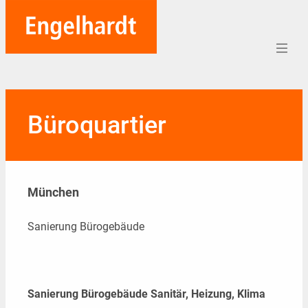
Home
Büroquartier
Aufträge
Unternehmen
München
Referenzen
Team
Sanierung Bürogebäude
Karriere
Soziales
Sanierung Bürogebäude Sanitär, Heizung, Klima
Blog