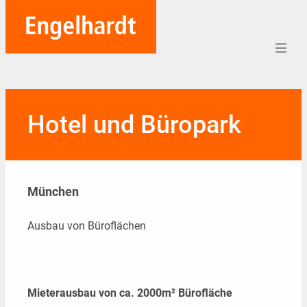
Home
Hotel und Büropark
Aufträge
Unternehmen
München
Referenzen
Team
Ausbau von Büroflächen
Karriere
Soziales
Mieterausbau von ca. 2000m² Bürofläche
Blog