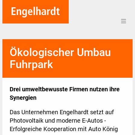
Home
Ökologischer Umbau
Aufträge
Fuhrpark
Unternehmen
Referenzen
Drei umweltbewusste Firmen nutzen ihre
Team
Synergien
Karriere
Das Unternehmen Engelhardt setzt auf
Photovoltaik und moderne E-Autos -
Soziales
Erfolgreiche Kooperation mit Auto König
Blog