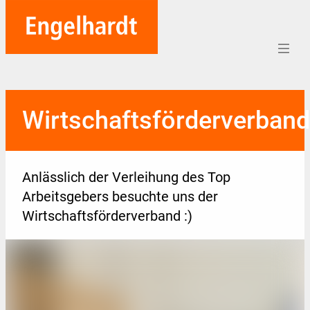
Home
Wirtschaftsförderverband
Aufträge
Unternehmen
Anlässlich der Verleihung des Top
Referenzen
Arbeitsgebers besuchte uns der
Wirtschaftsförderverband :)
Team
Karriere
Soziales
Blog