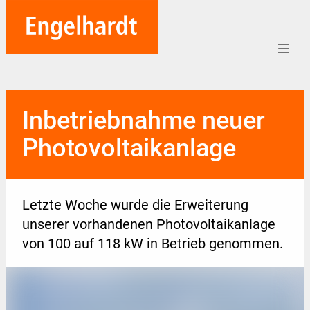
Home
Inbetriebnahme neuer
Aufträge
Photovoltaikanlage
Unternehmen
Referenzen
Letzte Woche wurde die Erweiterung
Team
unserer vorhandenen Photovoltaikanlage
von 100 auf 118 kW in Betrieb genommen.
Karriere
Soziales
Blog