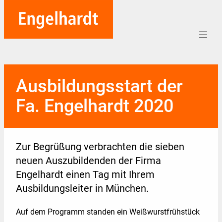
Home
Ausbildungsstart der
Aufträge
Fa. Engelhardt 2020
Unternehmen
Referenzen
Zur Begrüßung verbrachten die sieben
Team
neuen Auszubildenden der Firma
Engelhardt einen Tag mit Ihrem
Karriere
Ausbildungsleiter in München.
Soziales
Auf dem Programm standen ein Weißwurstfrühstück
Blog