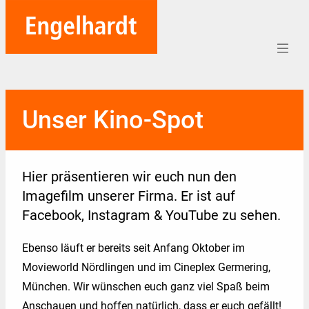
Home
Unser Kino-Spot
Aufträge
Unternehmen
Hier präsentieren wir euch nun den
Referenzen
Imagefilm unserer Firma. Er ist auf
Facebook, Instagram & YouTube zu sehen.
Team
Ebenso läuft er bereits seit Anfang Oktober im
Karriere
Movieworld Nördlingen und im Cineplex Germering,
Soziales
München. Wir wünschen euch ganz viel Spaß beim
Blog
Anschauen und hoffen natürlich, dass er euch gefällt!