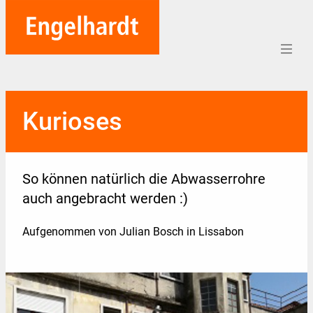
Home
Kurioses
Aufträge
Unternehmen
So können natürlich die Abwasserrohre
Referenzen
auch angebracht werden :)
Team
Aufgenommen von Julian Bosch in Lissabon
Karriere
Soziales
Blog