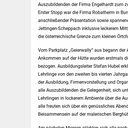
Auszubildenden der Firma Engelhardt zum zwe
Erster Stopp war die Firma Robatherm in Bur
anschließender Präsentation sowie spannen
Jettingen-Scheppach inklusive leckerem Mitt
die österreichische Grenze zum kleinen Örtch
Vom Parkplatz „Geierwally“ aus begann der 
Ankommen auf der Hütte wurden erstmals di
bezogen. Ausbildungsleiter Stefan Hubel erk
Lehrlinge von den zweiten bis vierten Jahr
der Ausbildung, Firmenvorstellung und Organ
alle Auszubildenden die Gelegenheit, sich un
Lehrlingen in lockerem Ambiente über die A
alle freuten sich über ein genüssliches Abe
Beisammensein auf der malerischen Berghütt
Am nächsten Morgen stärkten sich alle noch 