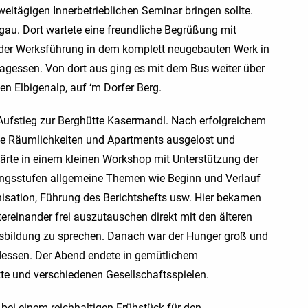
itägigen Innerbetrieblichen Seminar bringen sollte.
gau. Dort wartete eine freundliche Begrüßung mit
der Werksführung in dem komplett neugebauten Werk in
agessen. Von dort aus ging es mit dem Bus weiter über
en Elbigenalp, auf ‘m Dorfer Berg.
Aufstieg zur Berghütte Kasermandl. Nach erfolgreichem
e Räumlichkeiten und Apartments ausgelost und
lärte in einem kleinen Workshop mit Unterstützung der
gangsstufen allgemeine Themen wie Beginn und Verlauf
isation, Führung des Berichtshefts usw. Hier bekamen
tereinander frei auszutauschen direkt mit den älteren
usbildung zu sprechen. Danach war der Hunger groß und
ndessen. Der Abend endete in gemütlichem
e und verschiedenen Gesellschaftsspielen.
bei einem reichhaltigen Frühstück für den