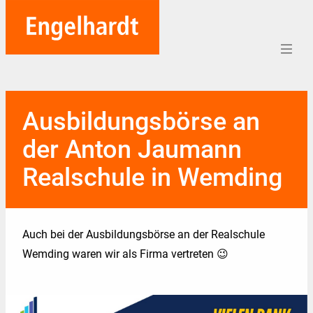
Home
Ausbildungsbörse an
Aufträge
der Anton Jaumann
Unternehmen
Realschule in Wemding
Referenzen
Team
Auch bei der Ausbildungsbörse an der Realschule
Karriere
Wemding waren wir als Firma vertreten 😉
Soziales
Blog