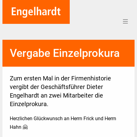
Home
Vergabe Einzelprokura
Aufträge
Unternehmen
Zum ersten Mal in der Firmenhistorie
Referenzen
vergibt der Geschäftsführer Dieter
Engelhardt an zwei Mitarbeiter die
Team
Einzelprokura.
Karriere
Herzlichen Glückwunsch an Herrn Frick und Herrn
Soziales
Hahn 🤗
Blog