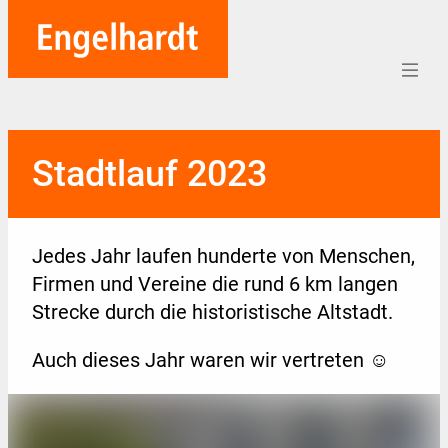
Home
Stadtlauf 2023
Aufträge
Unternehmen
Jedes Jahr laufen hunderte von Menschen,
Referenzen
Firmen und Vereine die rund 6 km langen
Strecke durch die historistische Altstadt.
Team
Auch dieses Jahr waren wir vertreten ☺
Karriere
Soziales
Blog