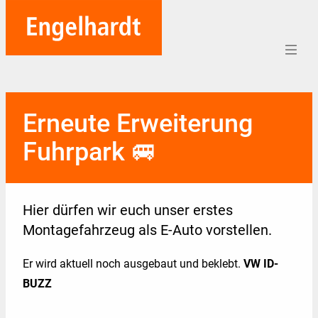
Home
Erneute Erweiterung
Aufträge
Fuhrpark 🚐
Unternehmen
Referenzen
Hier dürfen wir euch unser erstes
Team
Montagefahrzeug als E-Auto vorstellen.
Karriere
Er wird aktuell noch ausgebaut und beklebt.
VW ID-
BUZZ
Soziales
Blog