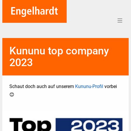
Home
Kununu top company
Aufträge
2023
Unternehmen
Referenzen
Schaut doch auch auf unserem
Kununu-Profil
vorbei
Team
😊
Karriere
Soziales
Blog