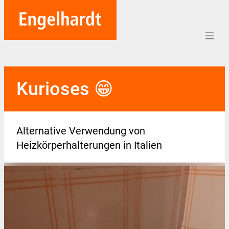
Home
Kurioses 😁
Aufträge
Unternehmen
Alternative Verwendung von
Referenzen
Heizkörperhalterungen in Italien
Team
Karriere
Soziales
Blog